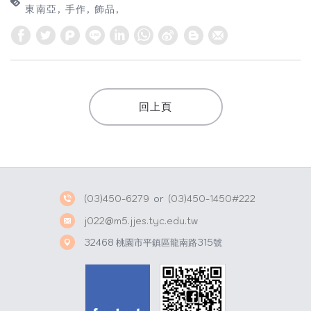
東南亞
手作
飾品
W
S
h
i
a
n
t
a
回上頁
s
W
A
e
p
i
p
b
o
(03)450-6279
or
(03)450-1450#222
j022@m5.jjes.tyc.edu.tw
32468 桃園市平鎮區龍南路315號