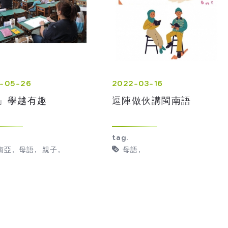
-05-26
2022-03-16
」學越有趣
逗陣做伙講閩南語
tag.
南亞
母語
親子
母語