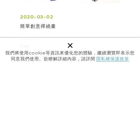
2020-03-02
簡單創意禪繞畫
×
tag.
我們將使用cookie等資訊來優化您的體驗，繼續瀏覽即表示您
手作
飾品
同意我們使用。欲瞭解詳細內容，請詳閱
隱私權保護政策
(03)450-6279
or
(03)450-1450#222
j022@m5.jjes.tyc.edu.tw
32468 桃園市平鎮區龍南路315號