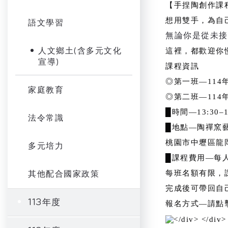
【手捏陶創作課
想用雙手，為自
語文學習
無論你是從未接
人文鄉土(含多元文化
這裡，都歡迎你
宣導)
課程資訊
◎
第一班
—
114
家庭教育
◎
第二班
—
114
█
時間
—
13:30–
法令常識
█
地點
—
陶禪窯
桃園市中壢區龍
多元培力
█
課程費用
—
每
其他配合國家政策
每班名額有限，
完成後可帶回自
113年度
報名方式
—
請點