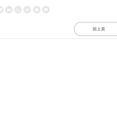
W
S
h
i
a
n
回上頁
t
a
s
W
A
e
p
i
p
b
o