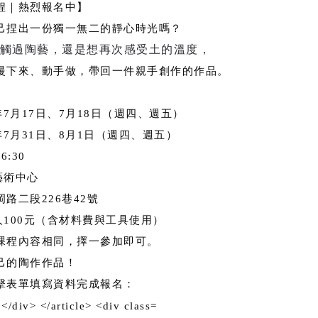
程｜熱烈報名中】
己捏出一份獨一無二的靜心時光嗎？
觸過陶藝，還是想再次感受土的溫度，
慢下來、動手做，帶回一件親手創作的作品。
年
7
月
17
日、
7
月
18
日（週四、週五）
年
7
月
31
日、
8
月
1
日（週四、週五）
16:30
藝術中心
岡路二段
226
巷
42
號
人
100
元（含材料費與工具使用）
課程內容相同，擇一參加即可。
己的陶作作品！
擊表單填寫資料完成報名：