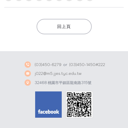
h
i
a
n
t
a
回上頁
s
W
A
e
p
i
p
b
o
(03)450-6279
or
(03)450-1450#222
j022@m5.jjes.tyc.edu.tw
32468 桃園市平鎮區龍南路315號