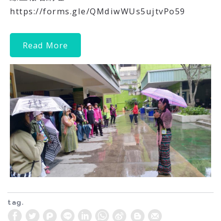
https://forms.gle/QMdiwWUs5ujtvPo59
Read More
tag.
W
S