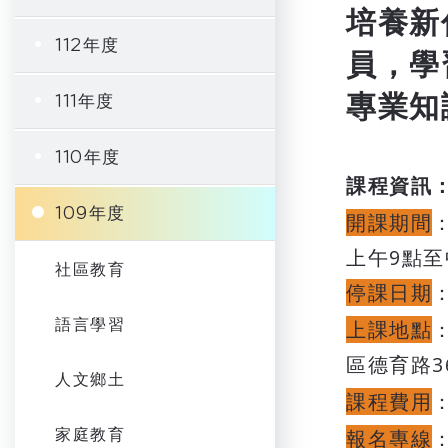
培養新
112年度
員，學
專業知
111年度
110年度
課程資訊
109年度
開課期間
上午9點至
社區教育
停課日期
語言學習
上課地點
區德育路3
人文鄉土
課程費用
家庭教育
報名專線
：