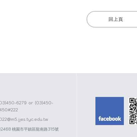
a
n
t
a
回上頁
s
W
A
e
p
i
p
b
o
(03)450-6279
or
(03)450-
1450#222
j022@m5.jjes.tyc.edu.tw
32468 桃園市平鎮區龍南路315號