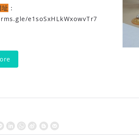
網址
：
forms.gle/e1soSxHLkWxowvTr7
ore
W
S
h
i