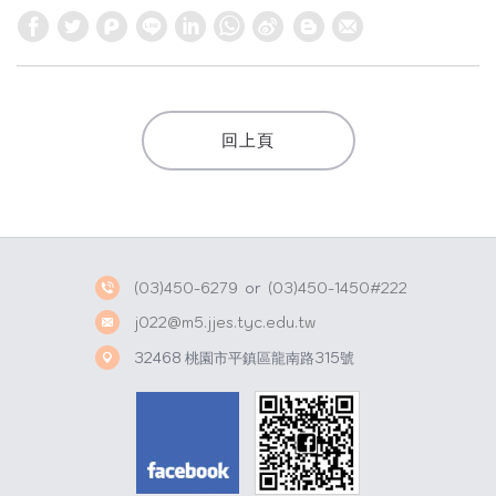
W
S
h
i
a
n
t
a
回上頁
s
W
A
e
p
i
p
b
o
(03)450-6279
or
(03)450-1450#222
j022@m5.jjes.tyc.edu.tw
32468 桃園市平鎮區龍南路315號