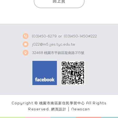
回上頁
s
W
A
e
p
i
p
b
o
(03)450-6279
or
(03)450-1450#222
j022@m5.jjes.tyc.edu.tw
32468 桃園市平鎮區龍南路315號
Copyright © 桃園市南區新住民學習中心 All Rights
Reserved.
網頁設計 │ Newscan