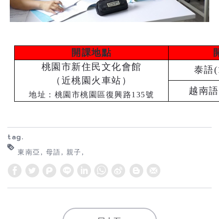
開課地點
桃園市新住民文化會館
泰語(
（近桃園火車站）
越南語
地址：桃園市桃園區復興路135號
tag.
東南亞
母語
親子
W
S
h
i
a
n
t
a