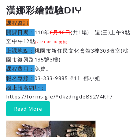
漢娜彩繪體驗DIY
課程資訊
開課日期：
110年
6月16日
(共1場)，週(三)上午9點
至中午12點
(2021.06.16 更新)
上課地點：
桃園市新住民文化會館3樓303教室(桃
園市復興路135號3樓)
課程費用：
免費。
報名專線：
03-333-9885 #11 鄧小姐
線上報名網址：
https://forms.gle/YdkzdngdeBS2V4KF7
Read More