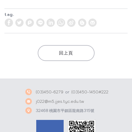
tag.
W
S
h
i
a
n
t
a
回上頁
s
W
A
e
p
i
p
b
o
(03)450-6279
or
(03)450-1450#222
j022@m5.jjes.tyc.edu.tw
32468 桃園市平鎮區龍南路315號