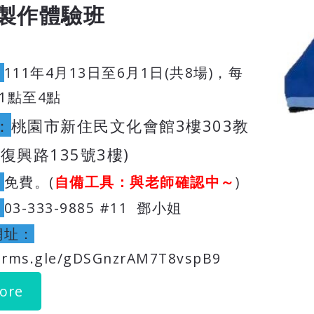
製作體驗班
：
111年4月13日至6月1日(共8場)，每
午1點至4點
：
桃園市新住民文化會館3樓303教
復興路135號3樓)
：
免費。(
自備工具：與老師確認中～
)
：
03-333-9885 #11 鄧小姐
網址：
forms.gle/gDSGnzrAM7T8vspB9
ore