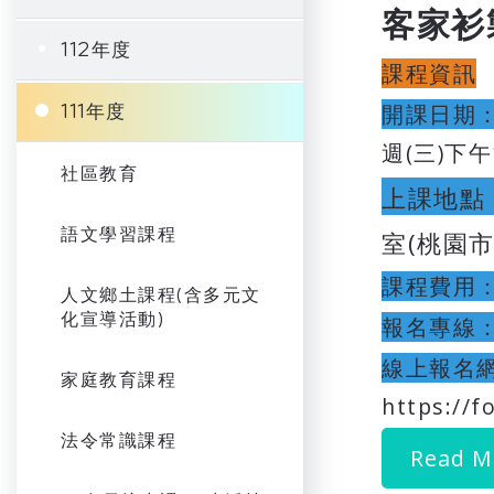
客家衫
112年度
課程資訊
開課日期
111年度
週(三)下
社區教育
上課地點
語文學習課程
室(桃園市
課程費用
人文鄉土課程(含多元文
化宣導活動)
報名專線
線上報名
家庭教育課程
https://
法令常識課程
Read M