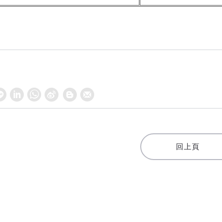
W
S
h
i
a
n
t
a
回上頁
s
W
A
e
p
i
p
b
o