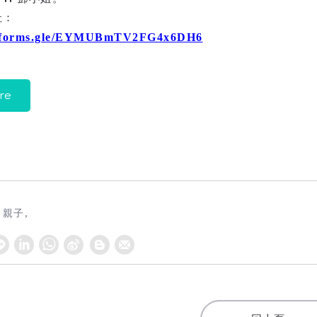
址：
//forms.gle/EYMUBmTV2FG4x6DH6
re
親子
W
S
h
i
a
n
t
a