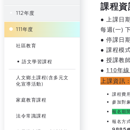
課程資
112年度
● 上課日
每週(一)
111年度
● 停課日
社區教育
● 課程
● 授課教
語文學習課程
●
110年
人文鄉土課程(含多元文
上課資訊
化宣導活動)
課程費
家庭教育課程
參加對
報名期
法令常識課程
報名方
9885