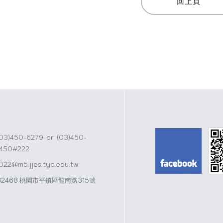
回上頁
s
W
A
e
p
i
p
b
o
(03)450-6279
or
(03)450-
1450#222
j022@m5.jjes.tyc.edu.tw
32468 桃園市平鎮區龍南路315號