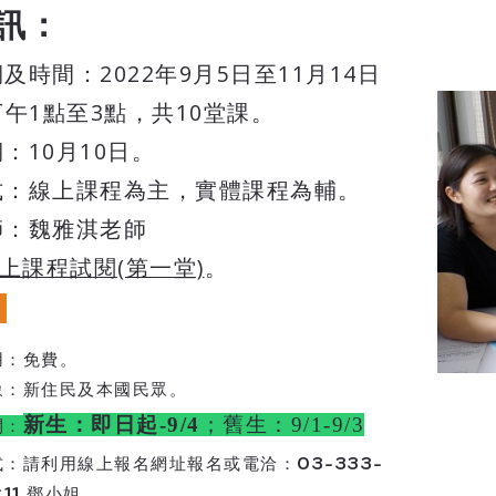
訊：
期及時間：2022年9月5日至11月14日
 下午1點至3點，共10堂課。
期：10月10日。
模式：線上課程為主，實體課程為輔。
師：魏雅淇老師
線上課程試閱(第一堂)
。
：
用：
免費。
象：新住民及本國民眾。
新生：即日起-9/4
；舊生：9/1-9/3
間：
式：
請利用線上報名網址報名或電洽：03-333-
#11 鄧小姐。