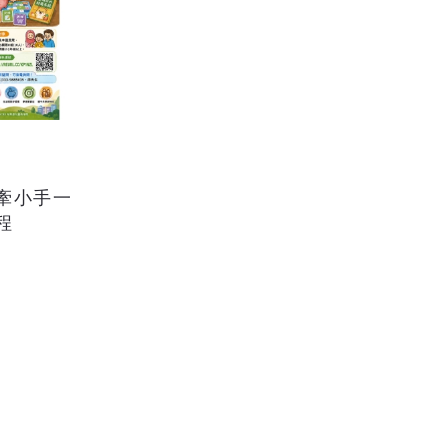
手牽小手一
程