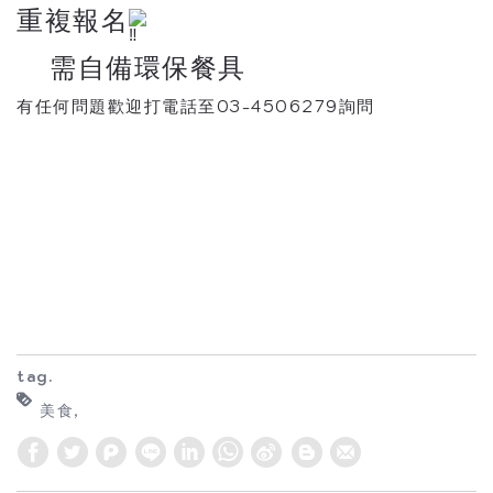
重複報名
需自備環保餐具
有任何問題歡迎打電話至03-4506279詢問
tag.
美食
W
S
h
i