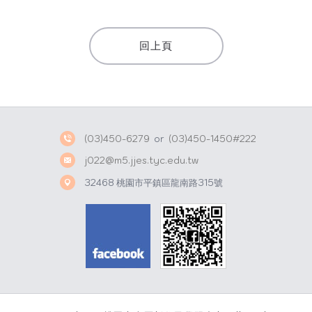
a
n
t
a
回上頁
s
W
A
e
p
i
p
b
o
(03)450-6279
or
(03)450-1450#222
j022@m5.jjes.tyc.edu.tw
32468 桃園市平鎮區龍南路315號