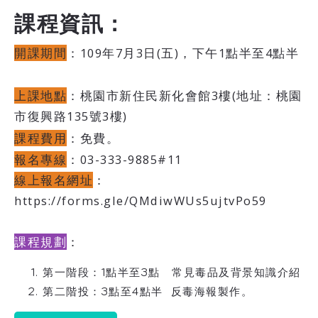
課程資訊：
開課期間
：109年7月3日(五)，下午1點半至4點半
上課地點
：桃園市新住民新化會館3樓(地址：桃園
市復興路135號3樓)
課程費用
：免費。
報名專線
：03-333-9885#11
線上報名網址
：
https://forms.gle/QMdiwWUs5ujtvPo59
課程規劃
：
第一階段：1點半至3點 常見毒品及背景知識介紹
第二階投：3點至4點半 反毒海報製作。