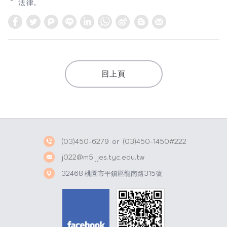
法律
W
S
h
i
a
n
t
a
回上頁
s
W
A
e
p
i
p
b
o
(03)450-6279
or
(03)450-1450#222
j022@m5.jjes.tyc.edu.tw
32468 桃園市平鎮區龍南路315號