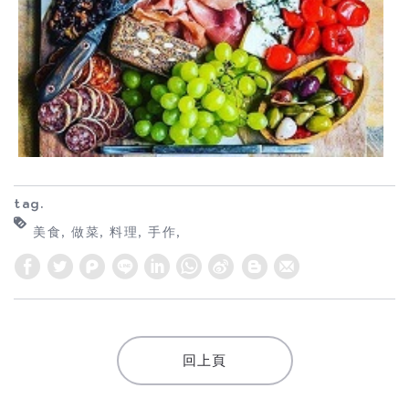
tag.
美食
做菜
料理
手作
W
S
h
i
a
n
t
a
回上頁
s
W
A
e