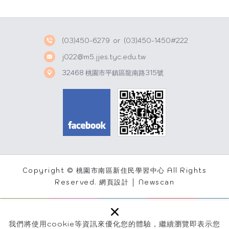
p
i
p
b
o
(03)450-6279
or
(03)450-1450#222
j022@m5.jjes.tyc.edu.tw
32468 桃園市平鎮區龍南路315號
Copyright © 桃園市南區新住民學習中心 All Rights
Reserved.
網頁設計 │ Newscan
×
我們將使用cookie等資訊來優化您的體驗，繼續瀏覽即表示您