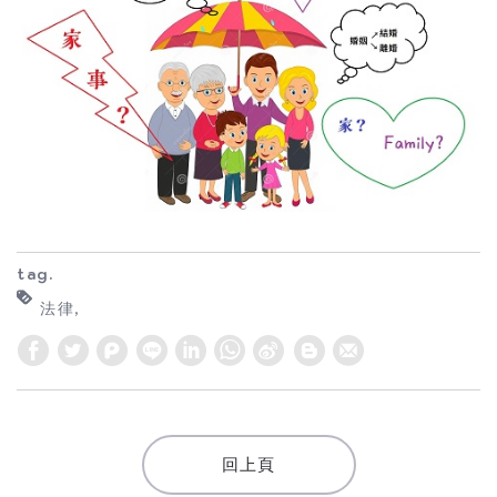
tag.
法律
W
S
h
i
a
n
t
a
回上頁
s
W