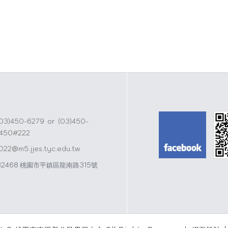
A
e
p
i
p
b
o
(03)450-6279
or
(03)450-
1450#222
j022@m5.jjes.tyc.edu.tw
32468 桃園市平鎮區龍南路315號