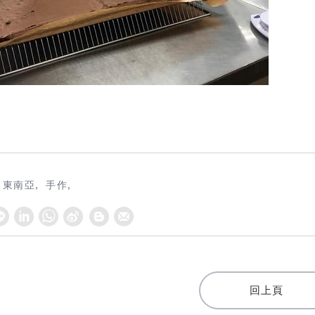
東南亞
手作
W
S
h
i
a
n
t
a
回上頁
s
W