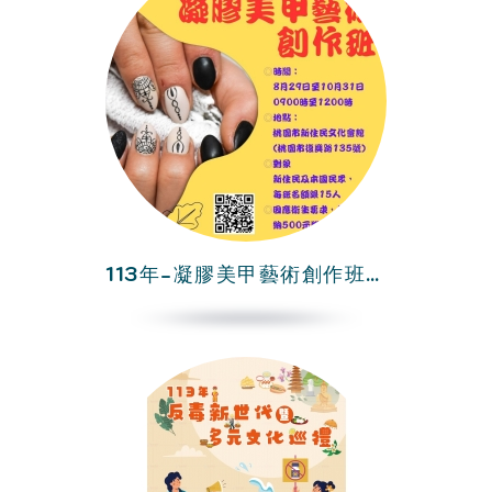
113年-凝膠美甲藝術創作班-第2期