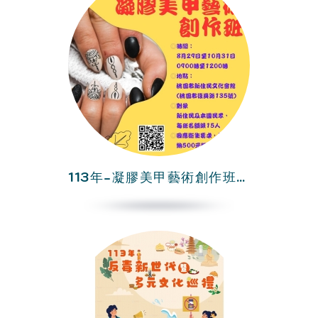
113年-凝膠美甲藝術創作班-第2期